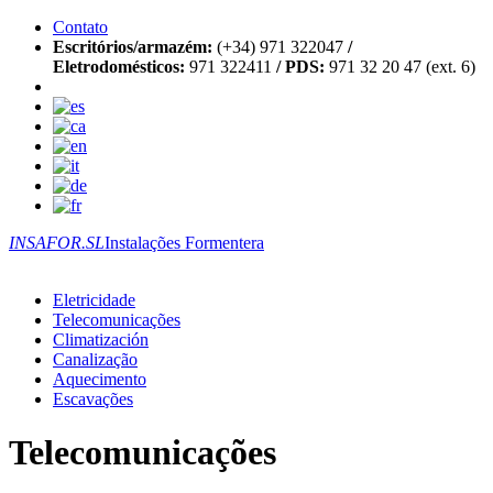
Contato
Escritórios/armazém:
(+34) 971 322047
/
Eletrodomésticos:
971 322411
/
PDS:
971 32 20 47 (ext. 6)
INSAFOR.SL
Instalações Formentera
Eletricidade
Telecomunicações
Climatización
Canalização
Aquecimento
Escavações
Telecomunicações